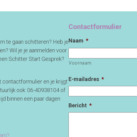
Contactformulier
Naam
*
eam te gaan schitteren? Heb je
nen? Wil je je aanmelden voor
 een Schitter Start Gesprek?
Voornaam
E-mailadres
*
contactformulier en je krijgt
tuurlijk ook: 06-40938104 of
altijd binnen een paar dagen
Bericht
*
ram?