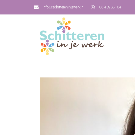
info@schittereninjewerk.nl
06 40938104