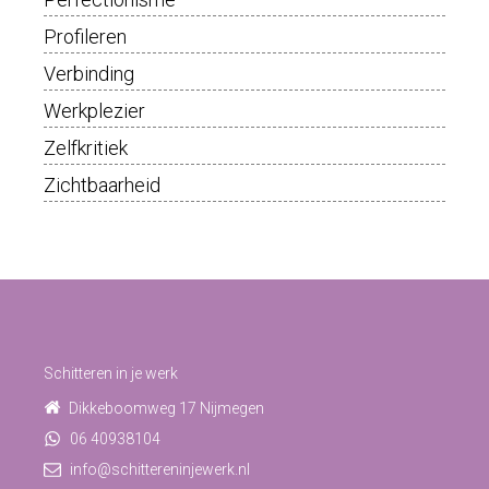
Profileren
Verbinding
Werkplezier
Zelfkritiek
Zichtbaarheid
Schitteren in je werk
Dikkeboomweg 17 Nijmegen
06 40938104
info@schittereninjewerk.nl