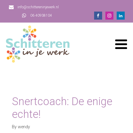
info@schittereninjewerk.nl
06 40938104
Snertcoach: De enige
echte!
By wendy